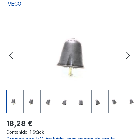
IVECO
Omitir galería de imágenes
Precio normal:
18,28 €
Contenido:
1 Stück