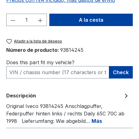
Precios con IVA incluido, más gastos de envío
Cantidad del producto: introduce la can
A la cesta
Añadir a la lista de deseos
Número de producto:
93814245
Does this part fit my vehicle?
Check
Descripción
Original Iveco 93814245 Anschlagpuffer,
Federpuffer hinten links / rechts Daily 65C 70C ab
1998 Lieferumfang: Wie abgebild…
Más