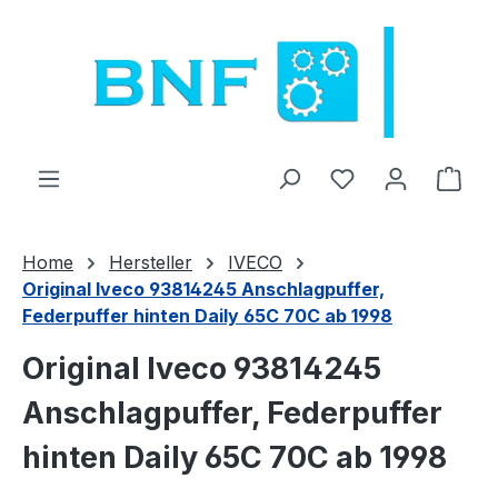
Saltar al contenido principal
Tienes 0 artícul
El c
Home
Hersteller
IVECO
Original Iveco 93814245 Anschlagpuffer,
Federpuffer hinten Daily 65C 70C ab 1998
Original Iveco 93814245
Anschlagpuffer, Federpuffer
hinten Daily 65C 70C ab 1998