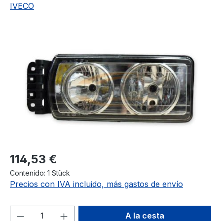
IVECO
Omitir galería de imágenes
Precio normal:
114,53 €
Contenido:
1 Stück
Precios con IVA incluido, más gastos de envío
Cantidad del producto: introduce la can
A la cesta