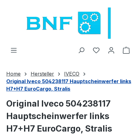
Saltar al contenido principal
Tienes 0 artícul
El c
Home
Hersteller
IVECO
Original Iveco 504238117 Hauptscheinwerfer links
H7+H7 EuroCargo, Stralis
Original Iveco 504238117
Hauptscheinwerfer links
H7+H7 EuroCargo, Stralis