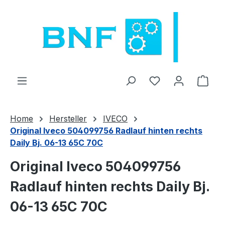
Saltar al contenido principal
Tienes 0 artícul
El c
Home
Hersteller
IVECO
Original Iveco 504099756 Radlauf hinten rechts
Daily Bj. 06-13 65C 70C
Original Iveco 504099756
Radlauf hinten rechts Daily Bj.
06-13 65C 70C