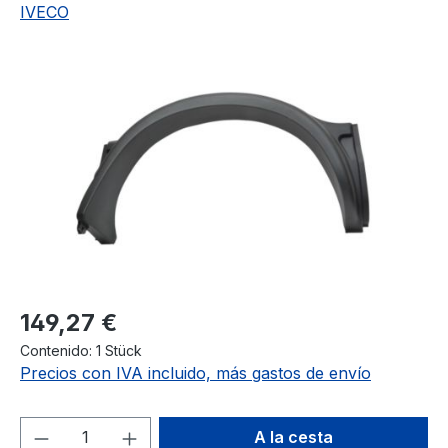
IVECO
Omitir galería de imágenes
Precio normal:
149,27 €
Contenido:
1 Stück
Precios con IVA incluido, más gastos de envío
Cantidad del producto: introduce la can
A la cesta