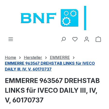
Zum Hauptinhalt springen
Du hast 0 Produ
Ware
Home
Hersteller
EMMERRE
EMMERRE 963567 DREHSTAB LINKS für IVECO
DAILY III, IV, V, 60170737
EMMERRE 963567 DREHSTAB
LINKS für IVECO DAILY III, IV,
V, 60170737