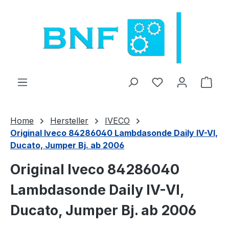
Přejít na hlavní obsah
Máte 0 položky 
Náku
Home
Hersteller
IVECO
Original Iveco 84286040 Lambdasonde Daily IV-VI,
Ducato, Jumper Bj. ab 2006
Original Iveco 84286040
Lambdasonde Daily IV-VI,
Ducato, Jumper Bj. ab 2006