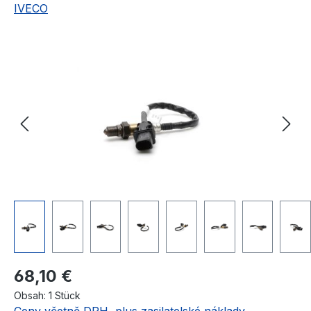
IVECO
Přeskočit galerii obrázků
Běžná cena:
68,10 €
Obsah:
1 Stück