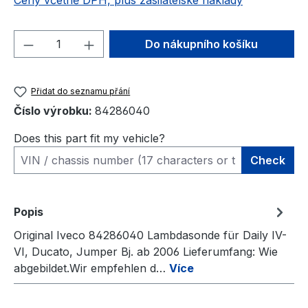
Ceny včetně DPH, plus zasilatelské náklady
Množství produktu: Zadejte požadované 
Do nákupního košíku
Přidat do seznamu přání
Číslo výrobku:
84286040
Does this part fit my vehicle?
Check
Popis
Original Iveco 84286040 Lambdasonde für Daily IV-
VI, Ducato, Jumper Bj. ab 2006 Lieferumfang: Wie
abgebildet.Wir empfehlen d…
Více