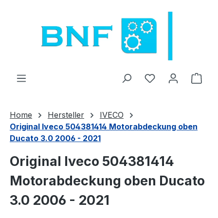
Přejít na hlavní obsah
Máte 0 položky 
Náku
Home
Hersteller
IVECO
Original Iveco 504381414 Motorabdeckung oben
Ducato 3.0 2006 - 2021
Original Iveco 504381414
Motorabdeckung oben Ducato
3.0 2006 - 2021