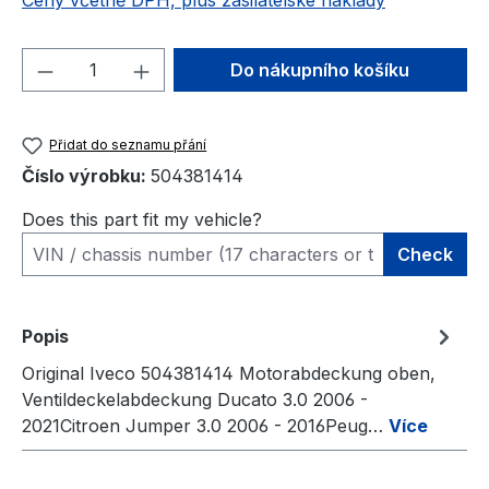
Ceny včetně DPH, plus zasilatelské náklady
Množství produktu: Zadejte požadované 
Do nákupního košíku
Přidat do seznamu přání
Číslo výrobku:
504381414
Does this part fit my vehicle?
Check
Popis
Original Iveco 504381414 Motorabdeckung oben,
Ventildeckelabdeckung Ducato 3.0 2006 -
2021Citroen Jumper 3.0 2006 - 2016Peug…
Více