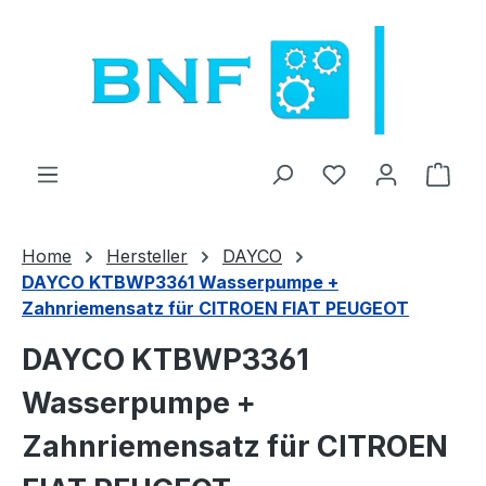
Přejít na hlavní obsah
Máte 0 položky 
Náku
Home
Hersteller
DAYCO
DAYCO KTBWP3361 Wasserpumpe +
Zahnriemensatz für CITROEN FIAT PEUGEOT
DAYCO KTBWP3361
Wasserpumpe +
Zahnriemensatz für CITROEN