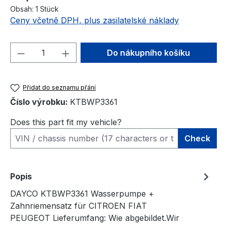
Obsah:
1 Stück
Ceny včetně DPH, plus zasilatelské náklady
Množství produktu: Zadejte požadované 
Do nákupního košíku
Přidat do seznamu přání
Číslo výrobku:
KTBWP3361
Does this part fit my vehicle?
Check
Popis
DAYCO KTBWP3361 Wasserpumpe +
Zahnriemensatz für CITROEN FIAT
PEUGEOT Lieferumfang: Wie abgebildet.Wir