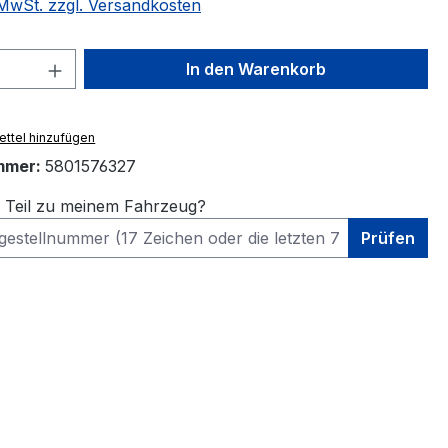
. MwSt. zzgl. Versandkosten
 Anzahl: Gib den gewünschten Wert ein 
In den Warenkorb
ttel hinzufügen
mmer:
5801576327
s Teil zu meinem Fahrzeug?
Prüfen