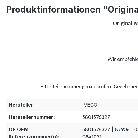
Produktinformationen "Original
Original I
Wir empfehlen
Bitte Teilenummer genau prüfen.
Gegebenenf
Hersteller:
IVECO
Herstellernummer:
5801576327
OE OEM
5801576327 | 87906 | 0
Referenznummer(n):
C941031