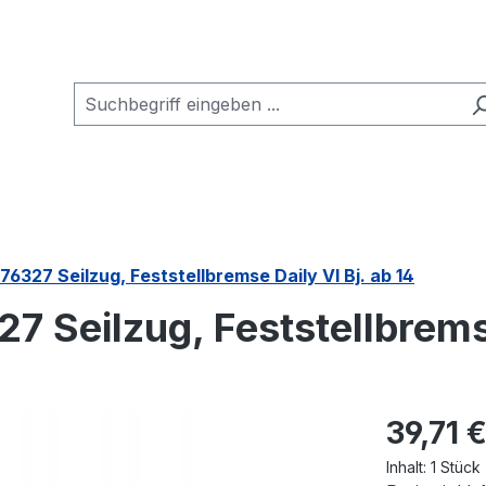
76327 Seilzug, Feststellbremse Daily VI Bj. ab 14
7 Seilzug, Feststellbremse
Regulärer Pr
39,71 
Inhalt:
1 Stück