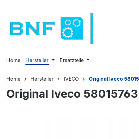
m Hauptinhalt springen
Zur Suche springen
Zur Hauptnavigation springen
Home
Hersteller
Ersatzteile
Home
Hersteller
IVECO
Original Iveco 58015
Original Iveco 580157632
Bildergalerie überspringen